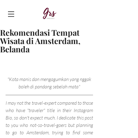
Rekomendasi Tempat
Wisata di Amsterdam,
Belanda
"Kota manis dan mengagumkan yang nggak 
boleh di pandang sebelah mata"
I may not the travel-expert compared to those 
who have "traveler" title in their Instagram 
Bio, so don't expect much. I dedicate this post 
to you who not-so-travel-goers but planning 
to go to Amsterdam, trying to find some 