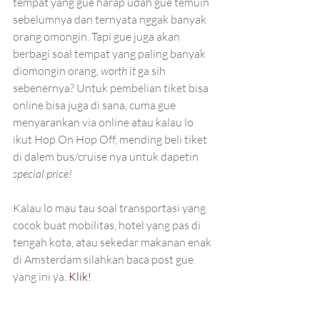
tempat yang gue harap udah gue temuin 
sebelumnya dan ternyata nggak banyak 
orang omongin. Tapi gue juga akan 
berbagi soal tempat yang paling banyak 
diomongin orang, 
worth it
 ga sih 
sebenernya? Untuk pembelian tiket bisa 
online bisa juga di sana, cuma gue 
menyarankan via online atau kalau lo 
ikut Hop On Hop Off, mending beli tiket 
di dalem bus/cruise nya untuk dapetin 
special price!
Kalau lo mau tau soal transportasi yang 
cocok buat mobilitas, hotel yang pas di 
tengah kota, atau sekedar makanan enak 
di Amsterdam silahkan baca post gue 
yang ini ya. 
Klik!