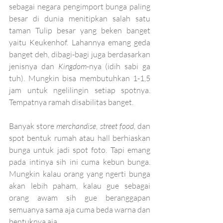
sebagai negara pengimport bunga paling 
besar di dunia menitipkan salah satu 
taman Tulip besar yang beken banget 
yaitu Keukenhof. Lahannya emang geda 
banget deh, dibagi-bagi juga berdasarkan 
jenisnya dan 
Kingdom
-nya (idih sabi ga 
tuh). Mungkin bisa membutuhkan 1-1,5 
jam untuk ngelilingin setiap spotnya. 
Tempatnya ramah disabilitas banget.
Banyak store 
merchandise
, 
street food
, dan 
spot bentuk rumah atau hall berhiaskan 
bunga untuk jadi spot foto. Tapi emang 
pada intinya sih ini cuma kebun bunga. 
Mungkin kalau orang yang ngerti bunga 
akan lebih paham, kalau gue sebagai 
orang awam sih gue beranggapan 
semuanya sama aja cuma beda warna dan 
bentuknya aja.