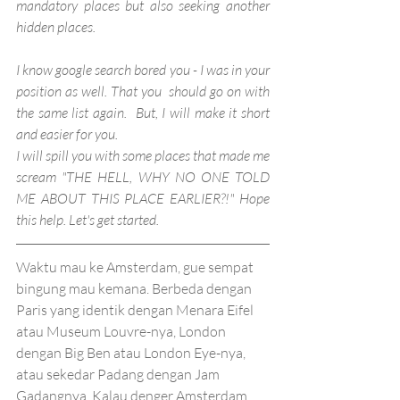
mandatory places but also seeking another 
hidden places.
I know google search bored you - I was in your 
position as well. That you  should go on with 
the same list again.  But, I will make it short 
and easier for you. 
I will spill you with some places that made me 
scream "THE HELL, WHY NO ONE TOLD 
ME ABOUT THIS PLACE EARLIER?!" Hope 
this help. Let's get started.
Waktu mau ke Amsterdam, gue sempat 
bingung mau kemana. Berbeda dengan 
Paris yang identik dengan Menara Eifel 
atau Museum Louvre-nya, London 
dengan Big Ben atau London Eye-nya, 
atau sekedar Padang dengan Jam 
Gadangnya. Kalau denger Amsterdam 