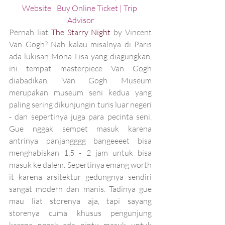
Website
 | 
Buy Online Ticket
 | 
Trip 
Advisor
Pernah liat 
The Starry Night
 by Vincent 
Van Gogh? Nah kalau misalnya di Paris 
ada lukisan Mona Lisa yang diagungkan, 
ini tempat masterpiece Van Gogh 
diabadikan. Van Gogh Museum 
merupakan museum seni kedua yang 
paling sering dikunjungin turis luar negeri 
- dan sepertinya juga para pecinta seni. 
Gue nggak sempet masuk karena 
antrinya panjangggg bangeeeet bisa 
menghabiskan 1,5 - 2 jam untuk bisa 
masuk ke dalem. Sepertinya emang worth 
it karena arsitektur gedungnya sendiri 
sangat modern dan manis. Tadinya gue 
mau liat storenya aja, tapi sayang 
storenya cuma khusus pengunjung 
karena nggak ada pintu masuk untuk 