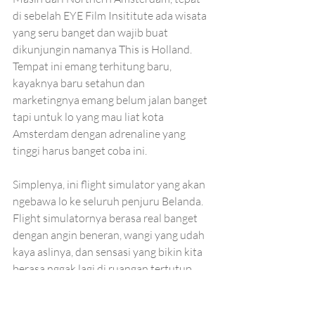
di sebelah EYE Film Insititute ada wisata 
yang seru banget dan wajib buat 
dikunjungin namanya This is Holland. 
Tempat ini emang terhitung baru, 
kayaknya baru setahun dan 
marketingnya emang belum jalan banget 
tapi untuk lo yang mau liat kota 
Amsterdam dengan adrenaline yang 
tinggi harus banget coba ini. 
Simplenya, ini flight simulator yang akan 
ngebawa lo ke seluruh penjuru Belanda. 
Flight simulatornya berasa real banget 
dengan angin beneran, wangi yang udah 
kaya aslinya, dan sensasi yang bikin kita 
berasa nggak lagi di ruangan tertutup. 
Namanya Flight simulator ya tau kan 
kaya ala ala Shrek di Universal Studio - 