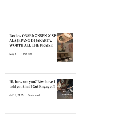
bisa panggil mereka Nugie dan Matthew. 2 sahabat sejak
kecil yang merantau ke Jakarta untu
Review ONSEI: ONSEN & SPA
ALA JEPANG DI JAKARTA,
WORTH ALL THE PRAISE
May 1
5 min read
Hi, how are you? Btw, have I
told you that I Got Engaged?