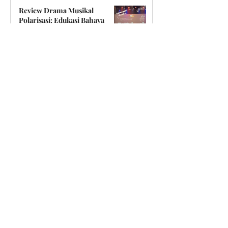
Jul 19, 2025
5 min read
Review Drama Musikal
Polarisasi: Edukasi Bahaya
Situasi Politik Tanpa
Menggurui
Feb 5, 2024
5 min read
Review Film MISSING (2023):
Come Back yang Menggocek
Lebih Hebat
Feb 25, 2023
4 min read
Review Film Downfall, The
Case Against Boeing (2022):
Fakta Dibalik Kecelakaan
Boeing Lion Air 610
Feb 20, 2022
4 min read
Review Film The Tinder