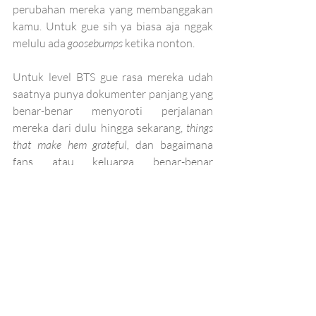
perubahan mereka yang membanggakan 
kamu. Untuk gue sih ya biasa aja nggak 
melulu ada 
goosebumps 
ketika nonton. 
Untuk level BTS gue rasa mereka udah 
saatnya punya dokumenter panjang yang 
benar-benar menyoroti perjalanan 
mereka dari dulu hingga sekarang, 
things 
that make hem grateful,
 dan bagaimana 
fans atau keluarga benar-benar 
mempengaruhi perjalanan mereka juga.
Udah saatnya BTS dihadirkan selevel 
Never Say Never-nya Justin Bieber, Part 
of Me-nya Katy Perry, atau ya sekedar 
This Is Us-nya One Direction. Army juga 
udah pantes lah dikasih apresiasi dengan 
mengenalkan personilnya lebih dekat lagi 
daripada sekedar cerita singkat dibalik 