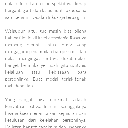
dalam film karena perspektifnya kerap 
berganti ganti dan kalau udah fokus sama 
satu personil, yaudah fokus aja terus gitu. 
Walaupun gitu, gue masih bisa bilang 
bahwa film ini di level 
acceptable. 
Rasanya 
memang dibuat untuk Army yang 
mengagumi penampilan tiap personil dari 
dekat mengingat shotnya deket deket 
banget ke muka ye, udah gitu 
captured 
kelakuan atau kebiasaan para 
personilnya. Buat modal teriak-teriak 
mah dapet lah.
Yang sangat bisa dinikmati adalah 
kenyataan bahwa film ini seenggaknya 
bisa sukses menampilkan kejujuran dan 
ketulusan dari kelelahan personilnya. 
Keliatan banget capeknya dan usahanya 