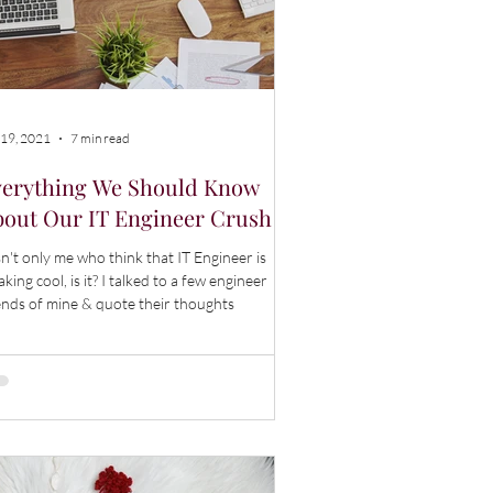
 19, 2021
7 min read
verything We Should Know
out Our IT Engineer Crush
isn't only me who think that IT Engineer is
 cool, is it? I talked to a few engineer
ends of mine & quote their thoughts