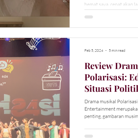
hemat saya, cepat akan la
town di ibukota.
Feb 5, 2024
5 min read
Review Dram
Polarisasi: 
Situasi Polit
Menggurui
Drama musikal Polarisasi
Entertainment merupakan 
penting, gambaran musim 