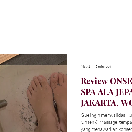
May 1
5 min read
Review ONSE
SPA ALA JEP
JAKARTA, W
PRAISE
Gue ingin memvalidasi ku
Onsen & Massage, tempat
yang menawarkan konsep