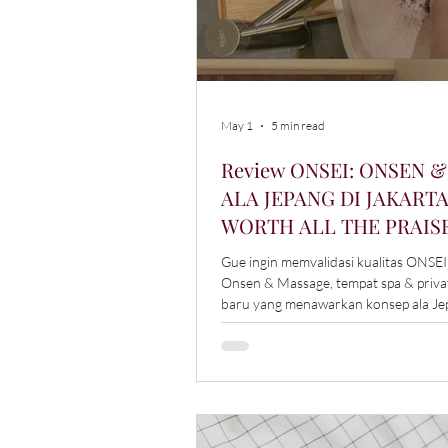
May 1
5 min read
Review ONSEI: ONSEN &
ALA JEPANG DI JAKARTA
WORTH ALL THE PRAIS
Gue ingin memvalidasi kualitas ONSEI 
Onsen & Massage, tempat spa & priva
baru yang menawarkan konsep ala Je
menurut hemat saya, cepat akan lamb
talk of the town di ibukota.