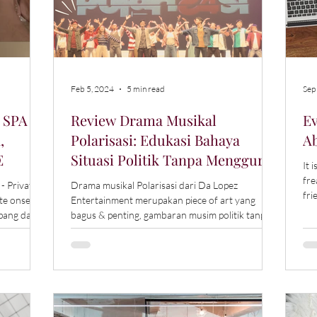
Feb 5, 2024
5 min read
Sep
 SPA
Review Drama Musikal
E
,
Polarisasi: Edukasi Bahaya
Ab
E
Situasi Politik Tanpa Menggurui
It 
freaking
- Private
Drama musikal Polarisasi dari Da Lopez
fri
te onsen
Entertainment merupakan piece of art yang
pang dan
bagus & penting, gambaran musim politik tanpa
at menjadi
menggurui.