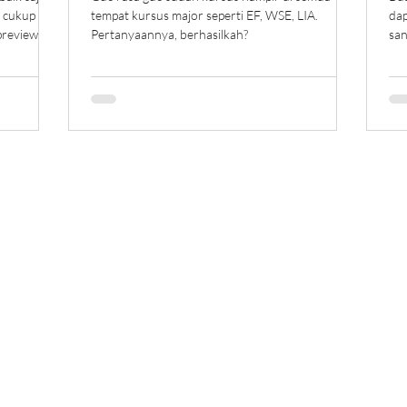
g cukup
tempat kursus major seperti EF, WSE, LIA.
dap
preview
Pertanyaannya, berhasilkah?
san