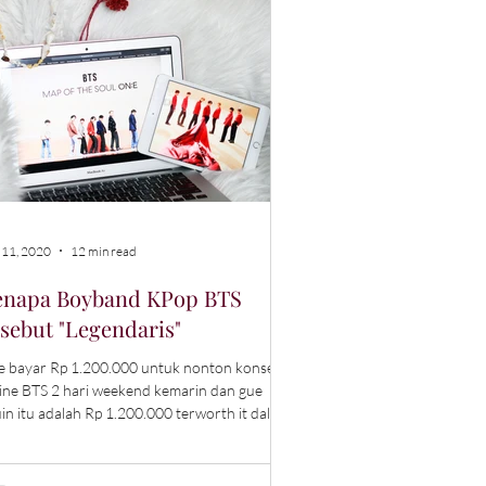
 11, 2020
12 min read
enapa Boyband KPop BTS
sebut "Legendaris"
 bayar Rp 1.200.000 untuk nonton konser
ine BTS 2 hari weekend kemarin dan gue
 itu adalah Rp 1.200.000 terworth it dalam
dup