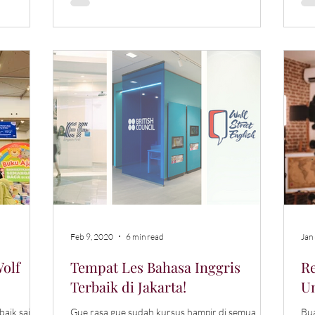
Feb 9, 2020
6 min read
Jan
Wolf
Tempat Les Bahasa Inggris
R
Terbaik di Jakarta!
U
baik saja
Gue rasa gue sudah kursus hampir di semua
Bua