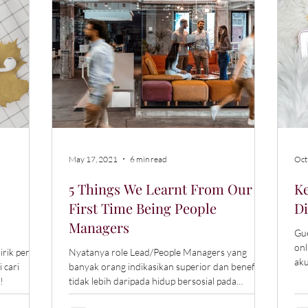
May 17, 2021
6 min read
Oct
5 Things We Learnt From Our
K
First Time Being People
Di
Managers
Gue
onl
irik penuh
Nyatanya role Lead/People Managers yang
akuin
 cari
banyak orang indikasikan superior dan beneficial
hi
!
tidak lebih daripada hidup bersosial pada
umumnya.