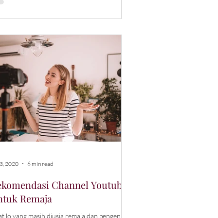
 3, 2020
6 min read
ekomendasi Channel Youtube
ntuk Remaja
t lo yang masih diusia remaja dan pengen