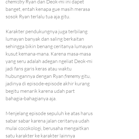
chemistry 
Ryan dan Deok-mi ini dapet 
banget, entah kenapa gue masih merasa 
sosok Ryan terlalu tua aja gitu. 
Karakter pendukungnya juga terbilang 
lumayan banyak dan saling berkaitan 
sehingga bikin benang ceritanya lumayan 
kusut kemana-mana. Karena masa-masa 
yang seru adalah adegan ngeliat Deok-mi 
jadi fans garis keras atau waktu 
hubungannya dengan Ryan 
frenemy
 gitu, 
jadinya di episode-episode akhir kurang 
begitu menarik karena udah part 
bahagia-bahagianya aja.
Menjelang episode sepuluh ke atas harus 
sabar sabar karena jalan ceritanya udah 
mulai cocokologi, berusaha mengaitkan 
satu karakter ke karakter lainnya 