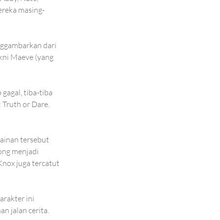
ereka masing-
nggambarkan dari 
kni Maeve (yang 
agal, tiba-tiba 
Truth or Dare. 
ainan tersebut 
ng menjadi 
nox juga tercatut 
rakter ini 
 jalan cerita. 