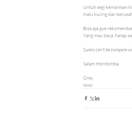
Untuk segi kemanisan ki
malu kucing dan berusa
Bisa aja gue rekomendasi
Yang mau baca, harap sa
Surely can't be compare wit
Salam Hombimba,
Grey
xoxo