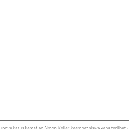
upnya kasus kematian Simon Keller, keempat siswa yang terlibat - 