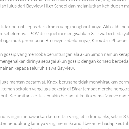
lah lulus dari Bayview High School dan melanjutkan kehidupan m
tidak pernah lepas dari drama yang menghantuinya. Alih-alih me
r sebelumnya, POV di sequel ini mengisahkan 3 siswa berbeda ya
ebagai adik perempuan Bronwyn sebelumnya), Knox dan Phoebe. 
un gossip yang mencoba peruntungan ala akun Simon namun kerap g
mengenalkan dirinya sebagai akun gossip dengan konsep berbeda: 
ainan kepada seluruh siswa Bayview.
juga mantan pacarnya), Knox, berusaha tidak menghiraukan perm
 teman sekolah yang juga bekerja di 
Diner
 tempat mereka nongkro
but. Kerumitan cerita semakin berlanjut ketika nama Maeve dan K
lis ingin menawarkan kerumitan yang lebih kompleks, selain 3 ka
ter pendukung lainnya yang memiliki andil besar terhadap keutuhan