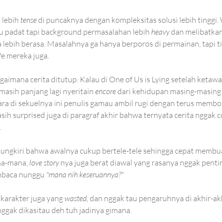
 lebih 
tense
 di puncaknya dengan kompleksitas solusi lebih tinggi
u padat tapi background permasalahan lebih 
heavy 
dan melibatkan
lebih berasa. Masalahnya ga hanya berporos di permainan, tapi ti
fe mereka juga. 
aimana cerita ditutup. Kalau di One of Us is Lying setelah ketawa
asih panjang lagi nyeritain 
encore 
dari kehidupan masing-masing 
ara di sekuelnya ini penulis gamau ambil rugi dengan terus membo
sih surprised juga di paragraf akhir bahwa ternyata cerita nggak c
.
ipungkiri bahwa awalnya cukup bertele-tele sehingga cepat memb
a-mana, 
love story 
nya juga berat diawal yang rasanya nggak pentin
embaca nunggu
 "mana nih keseruannya?"
karakter juga yang 
wasted, 
dan nggak tau pengaruhnya di akhir-akh
nggak dikasitau deh tuh jadinya gimana.