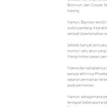
Bronwyn, dan Cooper te
masing. 
Namun, Bayview sendiri 
sudut pandang 4 karakte
sempat diperkenalkan s
Setelah banyak jenis ak
muncul  satu akun yang 
Mengirimkan pesan perm
Maeve dan sahabatnya (
sampai akhirnya Phoebe,
sasaran permainan terse
pada permainan.
Namun, sebagaimana penu
terdapat beberapa karak