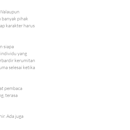
. Walaupun 
 banyak pihak 
ap karakter harus 
n siapa 
individu yang 
rbardir kerumitan 
uma selesai ketika 
uat pembaca 
g, terasa 
ir. Ada juga 