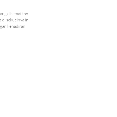
ang disematkan 
di sekuelnya ini. 
ngan kehadiran 