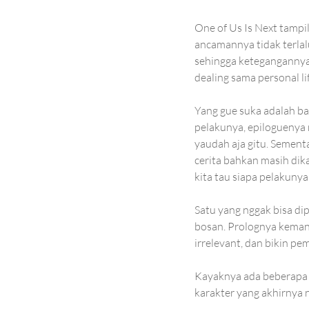
One of Us Is Next tampil
ancamannya tidak terlal
sehingga ketegangannya 
dealing sama personal li
Yang gue suka adalah bag
pelakunya, epiloguenya m
yaudah aja gitu. Sement
cerita bahkan masih dika
kita tau siapa pelakunya
Satu yang nggak bisa d
bosan. Prolognya keman
irrelevant, dan bikin p
Kayaknya ada beberapa 
karakter yang akhirnya 