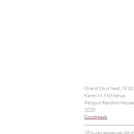
One of Us is Next | 8/10
Karen M. McManus
Penguin Random House
2020
Goodreads
18 bulan semenjak ditut