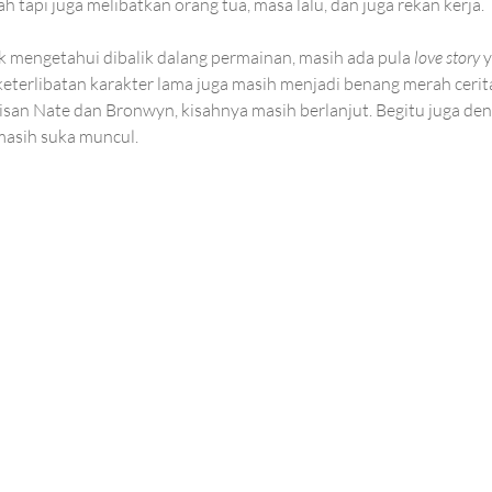
h tapi juga melibatkan orang tua, masa lalu, dan juga rekan kerja. 
k mengetahui dibalik dalang permainan, masih ada pula 
love story 
y
 keterlibatan karakter lama juga masih menjadi benang merah cerita 
san Nate dan Bronwyn, kisahnya masih berlanjut. Begitu juga de
asih suka muncul. 