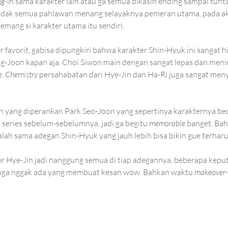
g-
in sama karakter lain atau ga semua dikasih ending sampai tunt
dak semua pahlawan menang selayaknya pemeran utama, pada ak
emang si karakter utama itu sendiri.
favorit, gabisa dipungkiri bahwa karakter Shin-Hyuk ini sangat h
g-Joon kapan aja. Choi Siwon main dengan sangat lepas dan meni
e. Chemistry 
persahabatan dari Hye-Jin dan Ha-Ri juga sangat me
 yang diperankan Park Seo-Joon yang sepertinya karakternya bed
 series sebelum-sebelumnya, jadi ga begitu 
memorable
 banget. Ba
lah sama adegan Shin-Hyuk yang jauh lebih bisa bikin gue terharu
r Hye-Jin jadi nanggung semua di tiap adegannya, beberapa kepu
juga nggak ada yang membuat kesan wow. Bahkan waktu 
makeover-