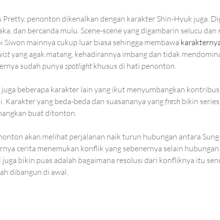
s Pretty, penonton dikenalkan dengan karakter Shin-Hyuk juga. 
aka, dan bercanda mulu. Scene-scene yang digambarin selucu da
oi Siwon mainnya cukup luar biasa sehingga membawa 
karakternya
wist 
yang agak matang, kehadirannya imbang dan tidak mendomina
ternya sudah punya 
spotlight
 khusus di hati penonton. 
juga beberapa karakter lain yang ikut menyumbangkan kontribusi
ksi. Karakter yang beda-beda dan suasananya yang 
fresh 
bikin series
nangkan buat ditonton. 
enonton akan melihat perjalanan naik turun hubungan antara Sung-
rnya cerita menemukan konflik yang sebenernya selain hubungan 
uga bikin puas adalah bagaimana resolusi dari konfliknya itu sendi
lah dibangun di awal. 