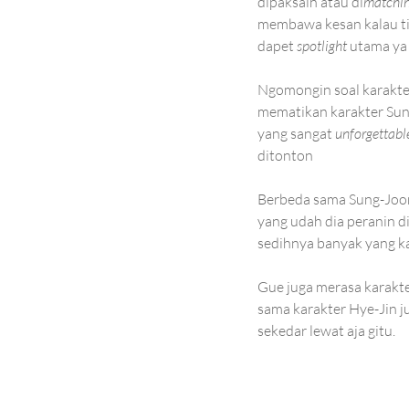
dipaksain atau di
matchin
membawa kesan kalau ti
dapet 
spotlight
 utama ya 
Ngomongin soal karakter 
mematikan karakter Sun
yang sangat 
unforgettabl
ditonton
Berbeda sama Sung-Joon
yang udah dia peranin di
sedihnya banyak yang ka
Gue juga merasa karakte
sama karakter Hye-Jin 
sekedar lewat aja gitu.