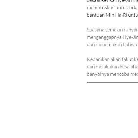
memutuskan untuk tidak
bantuan Min Ha-Ri untuk
Suasana semakin runyam
menganggapnya Hye-Jin. 
dan menemukan bahwa Su
Kepanikan akan takut k
dan melakukan kesalaha
banyolnya mencoba men