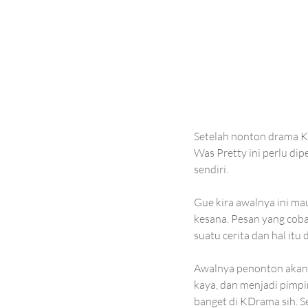
Setelah nonton drama Ko
Was Pretty ini perlu dip
sendiri. 
Gue kira awalnya ini mau
kesana. Pesan yang coba
suatu cerita dan hal itu 
Awalnya penonton akan d
kaya, dan menjadi pimpi
banget di KDrama sih. Se