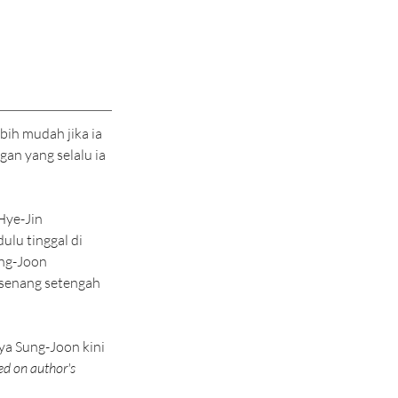
ih mudah jika ia 
an yang selalu ia 
Hye-Jin 
dulu tinggal di 
ng-Joon 
senang setengah 
a Sung-Joon kini 
ed on author's 