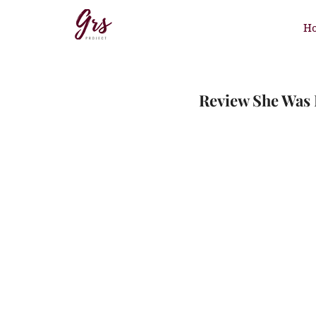
H
Review She Was P