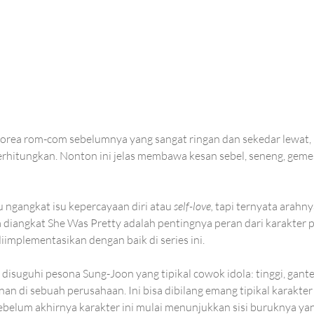
rea rom-com sebelumnya yang sangat ringan dan sekedar lewat, b
erhitungkan. Nonton ini jelas membawa kesan sebel, seneng, gemes
 ngangkat isu kepercayaan diri atau 
self-love, 
tapi ternyata arahn
 diangkat She Was Pretty adalah pentingnya peran dari karakter
diimplementasikan dengan baik di series ini. 
isuguhi pesona Sung-Joon yang tipikal cowok idola: tinggi, gant
nan di sebuah perusahaan. Ini bisa dibilang emang tipikal karakte
belum akhirnya karakter ini mulai menunjukkan sisi buruknya yang 