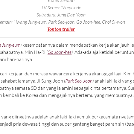
Korea Selatan
TV Series: 16 episode
Sutradara: Jung Dae-Yoon
emain: Hwang Jung-eum, Park Seo-joon, Go Joon-hee, Choi Si-won
Tonton trailer
 Jung-eum
)
 kesempatannya dalam mendapatkan kerja akan jauh leb
 sahabatnya, Min Ha-Ri 
(
Go Joon-hee
)
.
 Ada-ada aja ketidakberuntung
ni hari-harinya. 
ari kerjaan dan merasa wawancara kerjanya akan gagal lagi, Kim 
sahabat lamanya, Ji Sung-Joon 
(
Park Seo-Joon
)
 anak laki-laki yang 
atnya semasa SD dan yang ia amini sebagai cinta pertamanya. Su
n kembali ke Korea dan mengajaknya bertemu yang membuatnya 
ang diingatnya adalah anak laki-laki gemuk berkacamata nyatany
enjadi pria dewasa tinggi dan super ganteng banget parah sih (
bas