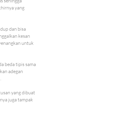
as sehingga 
hirnya yang 
idup dan bisa 
nggalkan kesan 
nyenangkan untuk 
a beda tipis sama 
hkan adegan 
. 
tusan yang dibuat 
nya
juga tampak 