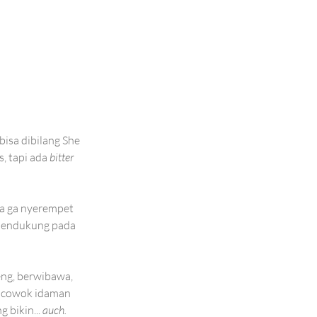
isa dibilang She 
, tapi ada 
bitter 
ya ga nyerempet 
 pendukung pada 
eng, berwibawa, 
r cowok idaman 
bikin... 
auch.