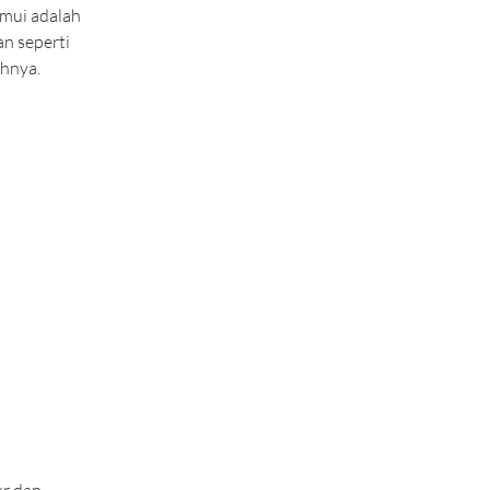
mui adalah 
n seperti 
hnya. 
r dan 