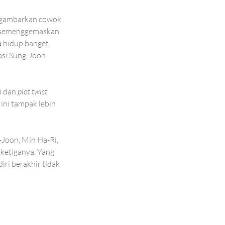
Digambarkan cowok 
n semenggemaskan 
 
hidup banget. 
si Sung-Joon 
 dan 
plot twist 
 ini tampak lebih 
Joon, Min Ha-Ri, 
ketiganya. Yang 
ri berakhir tidak 