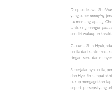
Di episode awal She Wa
yang super 
annoying, 
jen
itu memang, apalagi Ch
Untuk ngebangun 
plot t
sendiri walaupun karak
Ga cuma Shin-Hyuk, ada 
cerita dari kantor reda
ringan, seru, dan menye
Seberjalannya cerita, p
dan Hye-Jin sampai akhi
cukup mengagetkan tapi j
seperti persepsi yang te