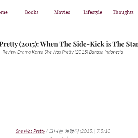
ome
Books
Movies
Lifestyle
Thoughts
retty (2015): When The Side-Kick is The Star
Review Drama Korea She Was Pretty (2015) Bahasa Indonesia
She Was Pretty
 / 
그녀는 예뻤다
 (2015) | 7.5/10