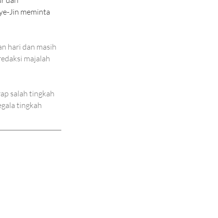
ye-Jin meminta 
n hari dan masih 
redaksi majalah 
p salah tingkah 
gala tingkah 