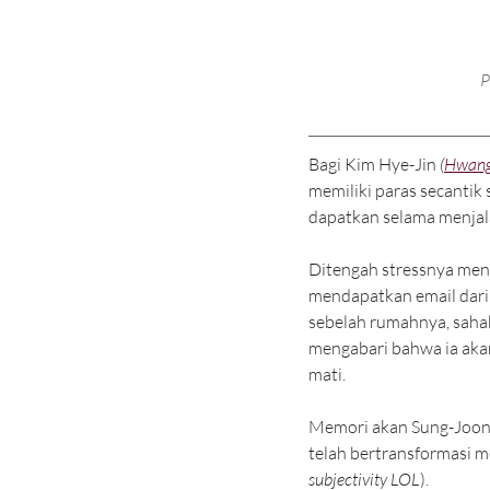
P
Bagi Kim Hye-Jin 
(
Hwang
memiliki paras secantik
dapatkan selama menjala
Ditengah stressnya menc
mendapatkan email dari 
sebelah rumahnya, sahab
mengabari bahwa ia aka
mati.
Memori akan Sung-Joon y
telah bertransformasi m
subjectivity LOL
). 