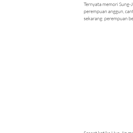
Ternyata memori Sung-Jo
perempuan anggun, cant
sekarang: perempuan be
Sesaat ketika Hye-Jin m