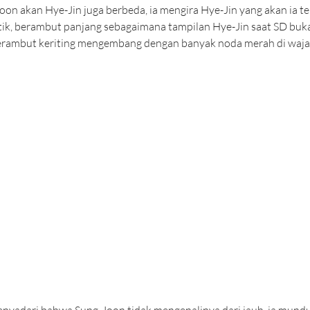
on akan Hye-Jin juga berbeda, ia mengira Hye-Jin yang akan ia te
ik, berambut panjang sebagaimana tampilan Hye-Jin saat SD buka
rambut keriting mengembang dengan banyak noda merah di waja
enyadari bahwa Sung-Joon tidak mengenalinya dari jauh, ia mundu