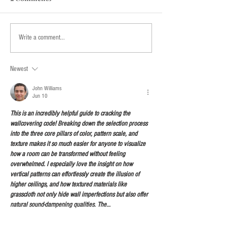
So, How Are You, Cha?
Quarter Life Cri
Write a comment...
A Slap For 26 y.
Sunday Afterno
Newest
John Williams
Jun 10
This is an incredibly helpful guide to cracking the 
wallcovering code! Breaking down the selection process 
into the three core pillars of color, pattern scale, and 
texture makes it so much easier for anyone to visualize 
how a room can be transformed without feeling 
overwhelmed. I especially love the insight on how 
vertical patterns can effortlessly create the illusion of 
higher ceilings, and how textured materials like 
grasscloth not only hide wall imperfections but also offer 
natural sound-dampening qualities. The…