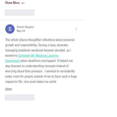
Show More
Like
Reply
Steven Burgees
May 04
The article shares thoughtful reflections about personal 
growth and responsibility. During a busy semester, 
managing academic workload became stressful, so I 
wanted to 
Complete My Machine Learning 
Assignment
 when deadlines overlapped. It helped me 
stay focused on understanding concepts instead of 
worrying about time pressure. 
 I seemed to consistently 
make room for people outside of me to have such a huge 
impact
 on life. nice post makes me smile
Edited
Like
Reply