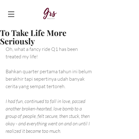
To Take Life More
Seriously
Oh, what a fancy ride Q1 has been 
treated my life!
Bahkan quarter pertama tahun ini belum 
berakhir tapi sepertinya udah banyak 
cerita yang sempat tertoreh. 
I had fun, continued to fall in love, passed 
another broken-hearted, love bomb to a 
group of people, felt secure, then stuck, then 
okay - and everything went on and on until I 
realized it became too much. 